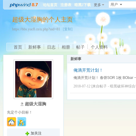
用户
论坛首页
注册表
暗黑2下载
更多
超级大湿胸的个人主页
https://bbs.yuc8.cn/u.php?uid=81
[复制]
首页
新鲜事
日志
相册
帖子
个人资料
新鲜事
俺滴开荒计划！
俺滴开荒计划！ 春饼SOR 1枚 BObar 
2018-07-12
[来自帖子 -
暗黑破坏神综合
超级大湿胸
先定个小目标！
加关注